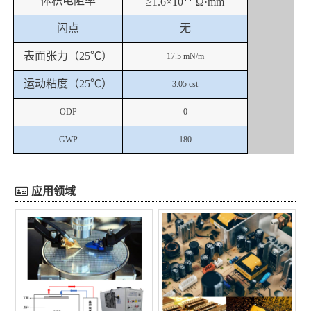
体积电阻率
≥
1.6×10
Ω·mm
闪点
无
表面张力（
25
℃）
17.5 mN/m
运动粘度（
25
℃）
3.05 cst
ODP
0
GWP
180
应用领域