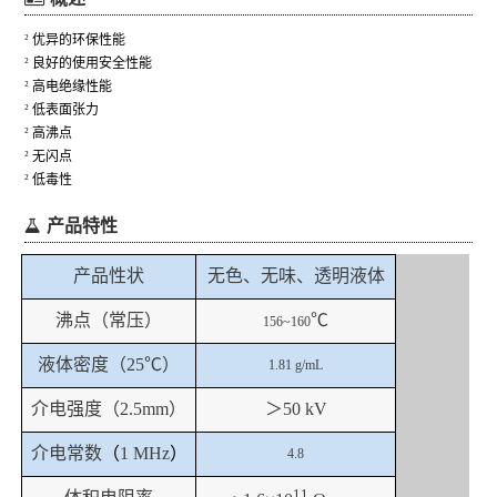
优异的环保性能
²
良好的使用安全性能
²
高电绝缘性能
²
低表面张力
²
高沸点
²
无闪点
²
低毒性
²
产品特性
产品性状
无色、无味、透明液体
沸点（常压）
℃
156~160
液体密度（
25
℃）
1.81 g/mL
介电强度（
2.5mm
）
＞
50 kV
介电常数
（
1 MHz
）
4.8
11