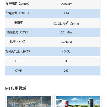
介电强度（
2.5mm
）
＞
25.3kV
介电常数（1MHz）
7.16
1
1
电阻率
≧1.221*10
Ω·mm
表面张力（
25℃）
15.01mN/m
粘度（
25℃）
0.7214cst
饱和蒸气压（20℃）
4.5kPa
ODP
0
GWP
200
应用领域