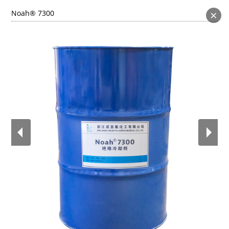
×
Noah® 7300